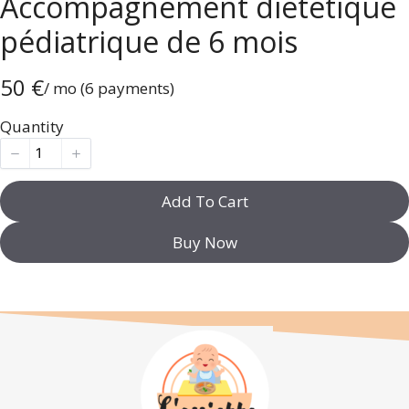
Accompagnement diététique
pédiatrique de 6 mois
N
50 €
/ mo
(6 payments)
o
Quantity
w
Add To Cart
Buy Now